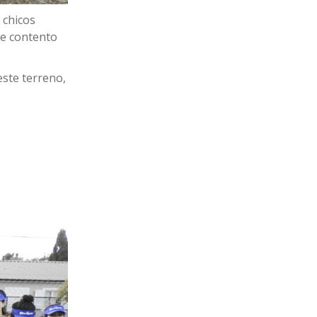
 chicos
ne contento
este terreno,