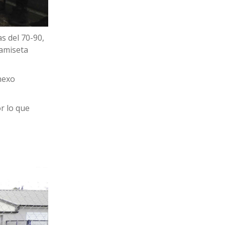
s del 70-90,
camiseta
nexo
r lo que