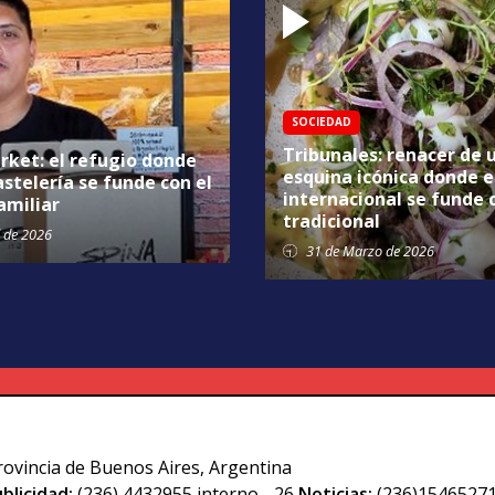
SOCIEDAD
Tribunales: renacer de 
rket: el refugio donde
esquina icónica donde e
astelería se funde con el
internacional se funde 
amiliar
tradicional
de 2026
31 de
Marzo
de 2026
rovincia de Buenos Aires, Argentina
blicidad:
(236) 4432955 interno - 26
Noticias:
(236)15465271