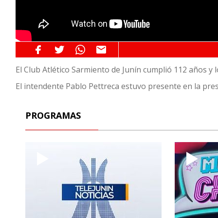
El Club Atlético Sarmiento de Junín cumplió 112 años y l
El intendente Pablo Pettreca estuvo presente en la pre
PROGRAMAS