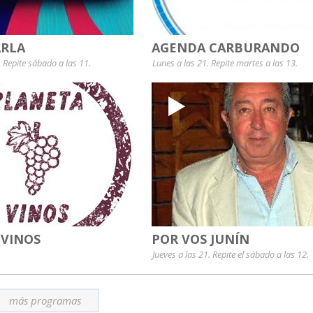
RLA
AGENDA CARBURANDO
. Repite sábado a las 11.
Lunes a las 21. Repite martes a las 13.
 VINOS
POR VOS JUNÍN
Jueves a las 21. Repite el sábado a las 12.
más programas