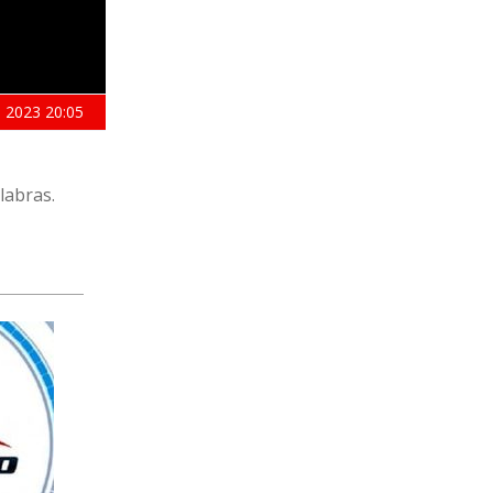
 2023
20:05
alabras.