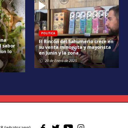
POLITICA
una
El Rincón del Sahumerio crece en
l sabor
su venta minorista y mayorista
con lo
en Junín y la zona
20 de
Enero
de 2025
8 (whatssapp)