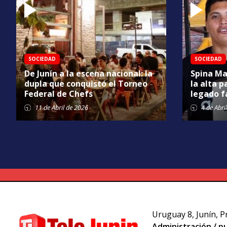
SOCIEDAD
SOCIEDAD
De Junín a la escena nacional: la
Spina Ma
dupla que conquistó el Torneo
la alta p
Federal de Chefs
legado f
11 de
Abril
de 2026
4 de
Abril
Uruguay 8, Junín, P
Administración / pu