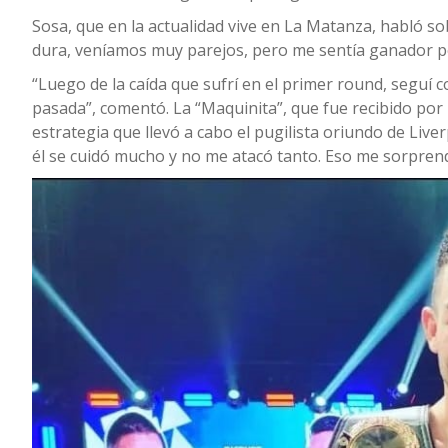
Sosa, que en la actualidad vive en La Matanza, habló so
dura, veníamos muy parejos, pero me sentía ganador po
“Luego de la caída que sufrí en el primer round, seguí 
pasada”, comentó. La “Maquinita”, que fue recibido por 
estrategia que llevó a cabo el pugilista oriundo de Live
él se cuidó mucho y no me atacó tanto. Eso me sorprendi