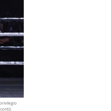
rivilegio
 contó.