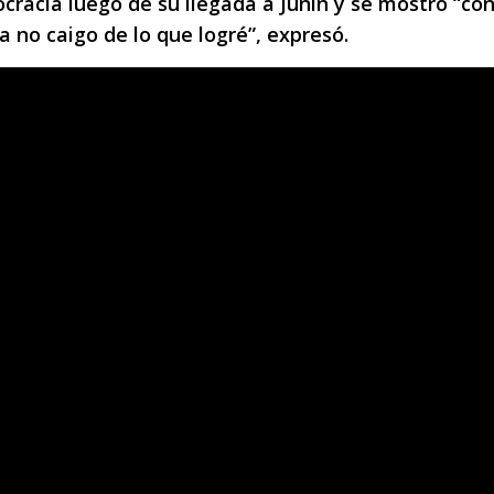
cracia luego de su llegada a Junín y se mostró “co
ía no caigo de lo que logré”, expresó.