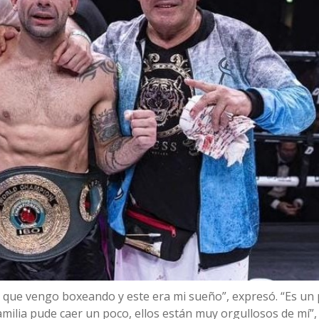
que vengo boxeando y este era mi sueño”, expresó. “Es un p
amilia pude caer un poco, ellos están muy orgullosos de mí”,