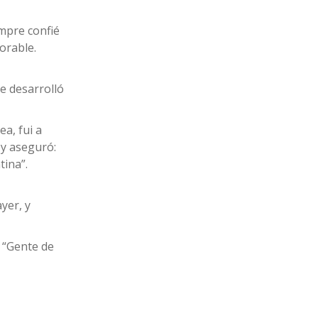
empre confié
orable.
e desarrolló
a, fui a
 y aseguró:
tina”.
yer, y
 “Gente de