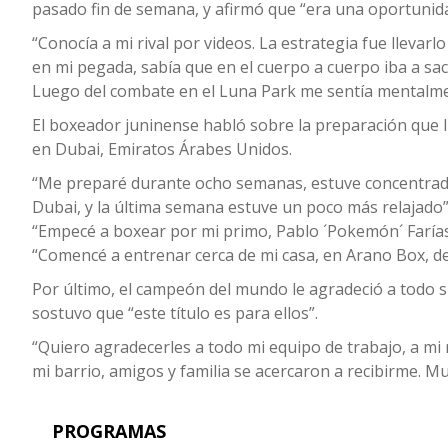
pasado fin de semana, y afirmó que “era una oportunid
“Conocía a mi rival por videos. La estrategia fue llevar
en mi pegada, sabía que en el cuerpo a cuerpo iba a sac
Luego del combate en el Luna Park me sentía mentalmen
El boxeador juninense habló sobre la preparación que l
en Dubai, Emiratos Árabes Unidos.
“Me preparé durante ocho semanas, estuve concentrado y
Dubai, y la última semana estuve un poco más relajado”
“Empecé a boxear por mi primo, Pablo ´Pokemón´ Farías
“Comencé a entrenar cerca de mi casa, en Arano Box, de
Por último, el campeón del mundo le agradeció a todo su
sostuvo que “este título es para ellos”.
“Quiero agradecerles a todo mi equipo de trabajo, a mi
mi barrio, amigos y familia se acercaron a recibirme. Muy
PROGRAMAS