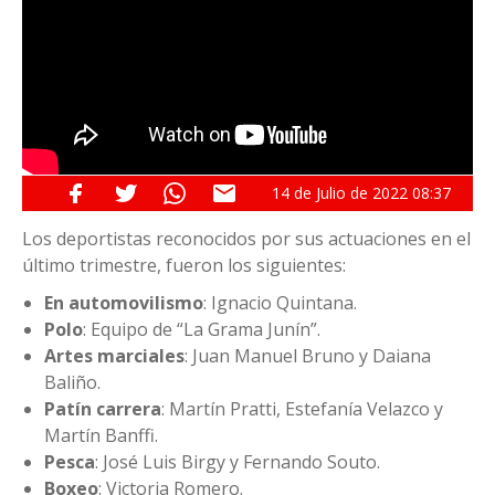
14 de
Julio
de 2022
08:37
Los deportistas reconocidos por sus actuaciones en el
último trimestre, fueron los siguientes:
En automovilismo
: Ignacio Quintana.
Polo
: Equipo de “La Grama Junín”.
Artes marciales
: Juan Manuel Bruno y Daiana
Baliño.
Patín carrera
: Martín Pratti, Estefanía Velazco y
Martín Banffi.
Pesca
: José Luis Birgy y Fernando Souto.
Boxeo
: Victoria Romero.