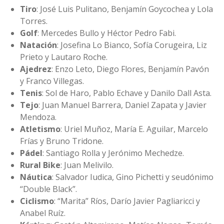
Tiro
: José Luis Pulitano, Benjamín Goycochea y Lola
Torres.
Golf
: Mercedes Bullo y Héctor Pedro Fabi.
Natación
: Josefina Lo Bianco, Sofía Corugeira, Liz
Prieto y Lautaro Roche.
Ajedrez
: Enzo Leto, Diego Flores, Benjamín Pavón
y Franco Villegas.
Tenis
: Sol de Haro, Pablo Echave y Danilo Dall Asta.
Tejo
: Juan Manuel Barrera, Daniel Zapata y Javier
Mendoza.
Atletismo
: Uriel Muñoz, María E. Aguilar, Marcelo
Frías y Bruno Tridone.
Pádel
: Santiago Rolla y Jerónimo Mechedze.
Rural Bike
: Juan Melivilo.
Náutica
: Salvador Iudica, Gino Pichetti y seudónimo
“Double Black”.
Ciclismo
: “Marita” Ríos, Darío Javier Pagliaricci y
Anabel Ruíz.