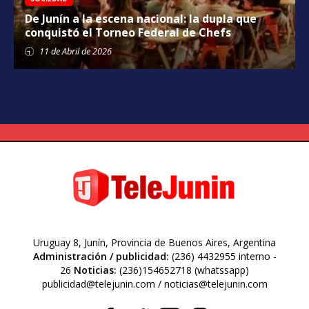
De Junín a la escena nacional: la dupla que
conquistó el Torneo Federal de Chefs
11 de
Abril
de 2026
Uruguay 8, Junín, Provincia de Buenos Aires, Argentina
Administración / publicidad:
(236) 4432955 interno -
26
Noticias:
(236)154652718 (whatssapp)
publicidad@telejunin.com / noticias@telejunin.com