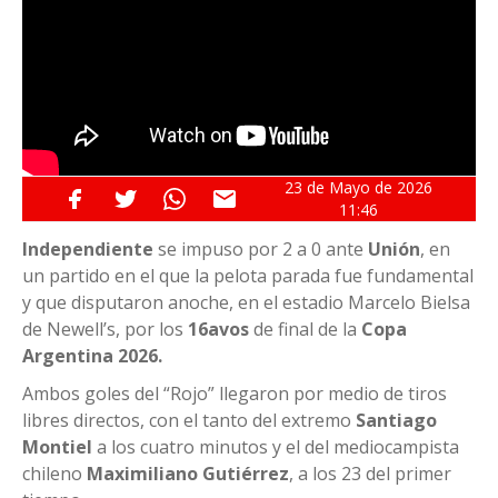
23 de
Mayo
de 2026
11:46
Independiente
se impuso por 2 a 0 ante
Unión
, en
un partido en el que la pelota parada fue fundamental
y que disputaron anoche, en el estadio Marcelo Bielsa
de Newell’s, por los
16avos
de final de la
Copa
Argentina 2026.
Ambos goles del “Rojo” llegaron por medio de tiros
libres directos, con el tanto del extremo
Santiago
Montiel
a los cuatro minutos y el del mediocampista
chileno
Maximiliano Gutiérrez
, a los 23 del primer