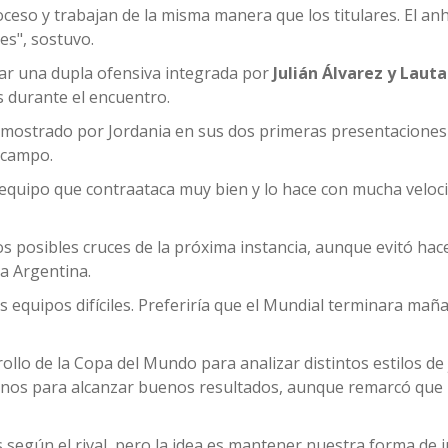
so y trabajan de la misma manera que los titulares. El anh
s", sostuvo.
izar una dupla ofensiva integrada por
Julián Álvarez y Laut
s durante el encuentro.
nto mostrado por Jordania en sus dos primeras presentaciones
l campo.
equipo que contraataca muy bien y lo hace con mucha veloci
s posibles cruces de la próxima instancia, aunque evitó hac
la Argentina.
os equipos difíciles. Preferiría que el Mundial terminara mañ
llo de la Copa del Mundo para analizar distintos estilos de
inos para alcanzar buenos resultados, aunque remarcó que l
según el rival, pero la idea es mantener nuestra forma de j