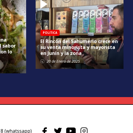
POLITICA
una
El Rincón del Sahumerio crece en
l sabor
su venta minorista y mayorista
con lo
en Junín y la zona
20 de
Enero
de 2025
8 (whatssapp)