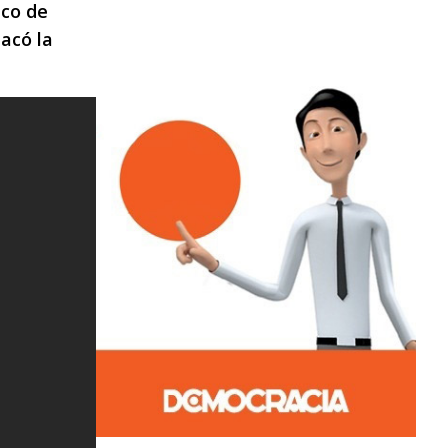
nco de
acó la