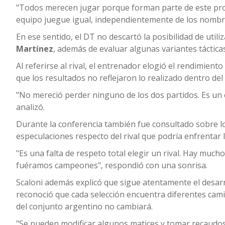
"Todos merecen jugar porque forman parte de este proce
equipo juegue igual, independientemente de los nombre
En ese sentido, el DT no descartó la posibilidad de util
Martínez
, además de evaluar algunas variantes táctica
Al referirse al rival, el entrenador elogió el rendimie
que los resultados no reflejaron lo realizado dentro de
"No mereció perder ninguno de los dos partidos. Es un 
analizó.
Durante la conferencia también fue consultado sobre lo
especulaciones respecto del rival que podría enfrentar 
"Es una falta de respeto total elegir un rival. Hay much
fuéramos campeones", respondió con una sonrisa.
Scaloni además explicó que sigue atentamente el desarro
reconoció que cada selección encuentra diferentes cam
del conjunto argentino no cambiará.
"Se pueden modificar algunos matices y tomar recaudos 