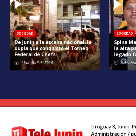
SOCIEDAD
SOCIEDAD
De Junín a la escena nacional: la
Spina Ma
dupla que conquistó el Torneo
la alta p
Federal de Chefs
legado f
11 de
Abril
de 2026
4 de
Abril
Uruguay 8, Junín, P
Administración / pu