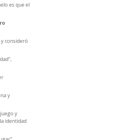
elo es que el
aro
 y consideró
dad",
er
ana y
 juego y
a identidad
ugar",