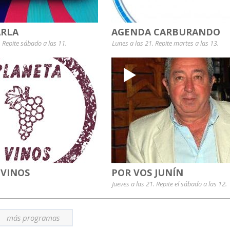
RLA
AGENDA CARBURANDO
. Repite sábado a las 11.
Lunes a las 21. Repite martes a las 13.
 VINOS
POR VOS JUNÍN
Jueves a las 21. Repite el sábado a las 12.
más programas