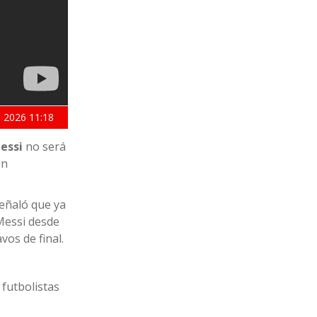
 2026
11:18
essi
no será
án
señaló que ya
 Messi desde
vos de final.
 futbolistas