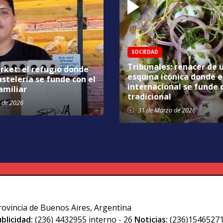
SOCIEDAD
Tribunales: renacer de 
rket: el refugio donde
esquina icónica donde e
astelería se funde con el
internacional se funde 
amiliar
tradicional
de 2026
31 de
Marzo
de 2026
rovincia de Buenos Aires, Argentina
blicidad:
(236) 4432955 interno - 26
Noticias:
(236)15465271