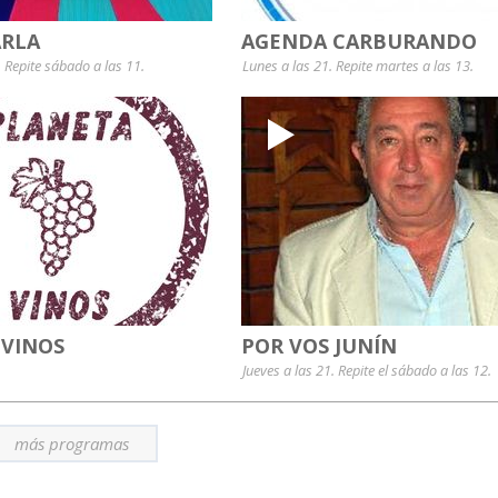
RLA
AGENDA CARBURANDO
. Repite sábado a las 11.
Lunes a las 21. Repite martes a las 13.
 VINOS
POR VOS JUNÍN
Jueves a las 21. Repite el sábado a las 12.
más programas