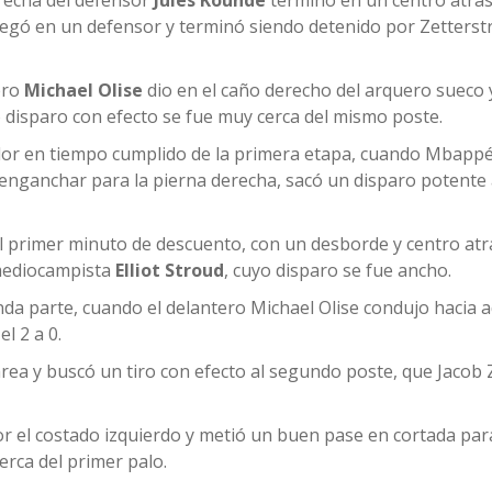
recha del defensor
Jules Kounde
terminó en un centro atrá
pegó en un defensor y terminó siendo detenido por Zetterst
ero
Michael Olise
dio en el caño derecho del arquero sueco y
yo disparo con efecto se fue muy cerca del mismo poste.
or en tiempo cumplido de la primera etapa, cuando Mbappé
de enganchar para la pierna derecha, sacó un disparo potente
l primer minuto de descuento, con un desborde y centro atr
mediocampista
Elliot Stroud
, cuyo disparo se fue ancho.
unda parte, cuando el delantero Michael Olise condujo hacia 
el 2 a 0.
 área y buscó un tiro con efecto al segundo poste, que Jacob
el costado izquierdo y metió un buen pase en cortada par
erca del primer palo.