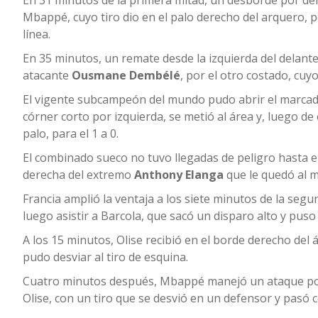
En 31 minutos de la primera mitad, un desborde por de
Mbappé, cuyo tiro dio en el palo derecho del arquero, 
línea.
En 35 minutos, un remate desde la izquierda del delant
atacante
Ousmane Dembélé
, por el otro costado, cu
El vigente subcampeón del mundo pudo abrir el marcad
córner corto por izquierda, se metió al área y, luego 
palo, para el 1 a 0.
El combinado sueco no tuvo llegadas de peligro hasta e
derecha del extremo
Anthony Elanga
que le quedó al 
Francia amplió la ventaja a los siete minutos de la seg
luego asistir a Barcola, que sacó un disparo alto y puso 
A los 15 minutos, Olise recibió en el borde derecho del
pudo desviar al tiro de esquina.
Cuatro minutos después, Mbappé manejó un ataque por 
Olise, con un tiro que se desvió en un defensor y pasó c