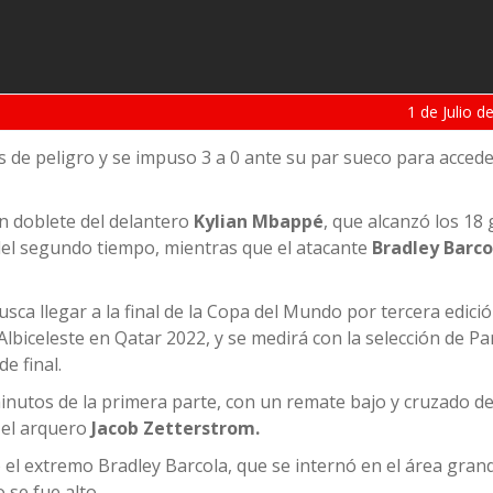
1 de
Julio
de
 de peligro y se impuso 3 a 0 ante su par sueco para accede
 doblete del delantero
Kylian Mbappé
, que alcanzó los 18
del segundo tiempo, mientras que el atacante
Bradley Barco
busca llegar a la final de la Copa del Mundo por tercera edici
biceleste en Qatar 2022, y se medirá con la selección de Pa
e final.
 minutos de la primera parte, con un remate bajo y cruzado d
 el arquero
Jacob Zetterstrom.
l extremo Bradley Barcola, que se internó en el área grand
 se fue alto.