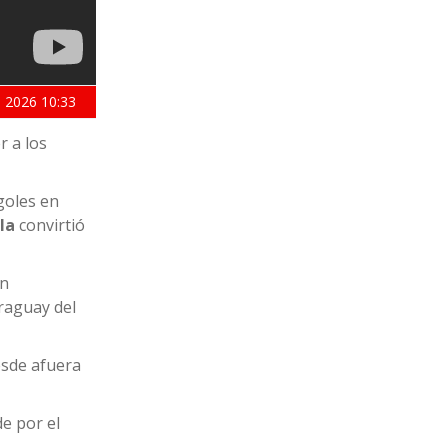
 2026
10:33
r a los
 goles en
la
convirtió
ón
raguay del
esde afuera
e por el