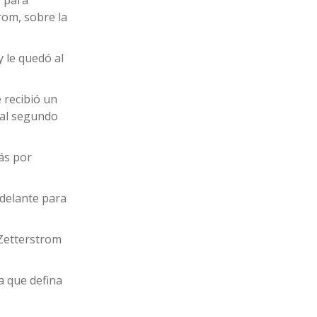
s para
rom, sobre la
 le quedó al
 recibió un
 al segundo
ás por
adelante para
 Zetterstrom
a que defina