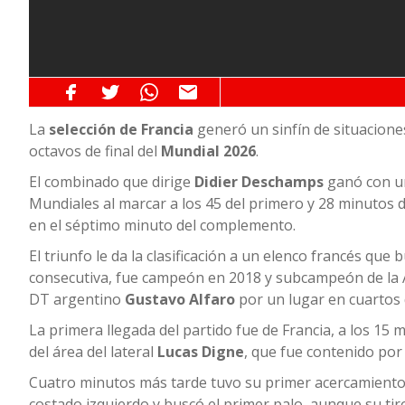
La
selección de Francia
generó un sinfín de situaciones
octavos de final del
Mundial 2026
.
El combinado que dirige
Didier Deschamps
ganó con un
Mundiales al marcar a los 45 del primero y 28 minutos 
en el séptimo minuto del complemento.
El triunfo le da la clasificación a un elenco francés que 
consecutiva, fue campeón en 2018 y subcampeón de la Al
DT argentino
Gustavo Alfaro
por un lugar en cuartos d
La primera llegada del partido fue de Francia, a los 15
del área del lateral
Lucas Digne
, que fue contenido por
Cuatro minutos más tarde tuvo su primer acercamiento e
costado izquierdo y buscó el primer palo, aunque su tiro