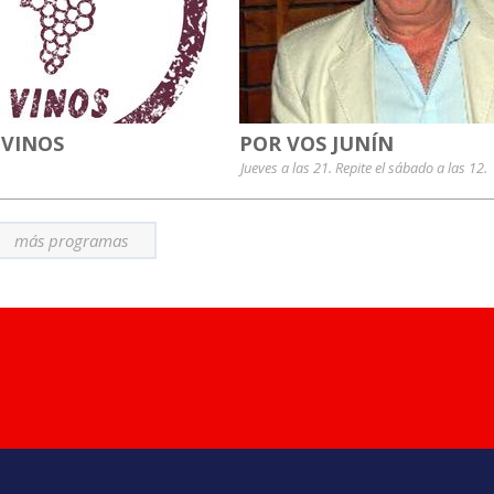
 VINOS
POR VOS JUNÍN
Jueves a las 21. Repite el sábado a las 12.
más programas