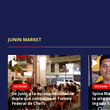
JUNIN MARKET
SOCIEDAD
SOCIEDAD
De Junín a la escena nacional: la
Spina Ma
dupla que conquistó el Torneo
la alta p
Federal de Chefs
legado f