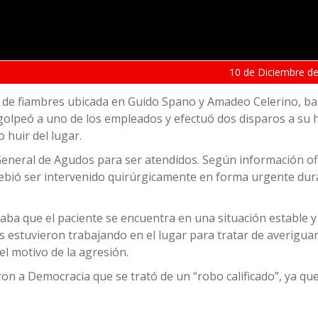
10 de
Diciembre
de
a de fiambres ubicada en Guido Spano y Amadeo Celerino, ba
golpeó a uno de los empleados y efectuó dos disparos a su
 huir del lugar.
General de Agudos para ser atendidos. Según información ofi
debió ser intervenido quirúrgicamente en forma urgente dur
icaba que el paciente se encuentra en una situación estable y
es estuvieron trabajando en el lugar para tratar de averigua
 el motivo de la agresión.
on a Democracia que se trató de un “robo calificado”, ya qu