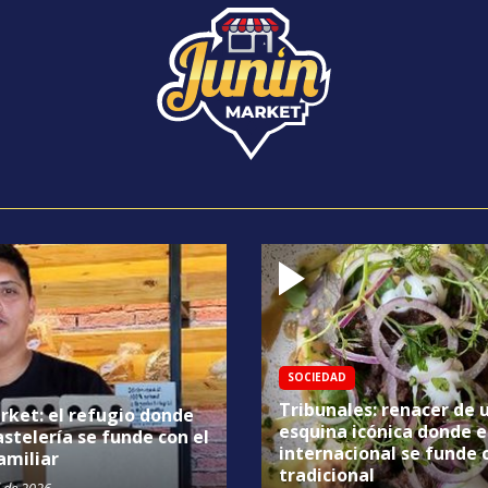
SOCIEDAD
Tribunales: renacer de 
rket: el refugio donde
esquina icónica donde e
astelería se funde con el
internacional se funde 
amiliar
tradicional