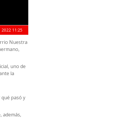
 2022
11:25
rrio Nuestra
 hermano,
cial, uno de
ante la
r qué pasó y
e, además,