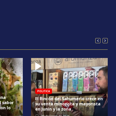
POLITICA
una
El Rincón del Sahumerio crece en
l sabor
su venta minorista y mayorista
con lo
en Junín y la zona