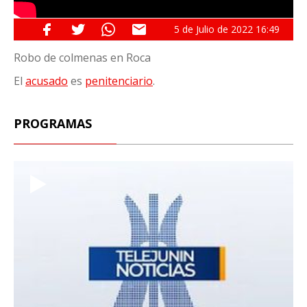
5 de
Julio
de 2022
16:49
Robo de colmenas en Roca
El
acusado
es
penitenciario
.
PROGRAMAS