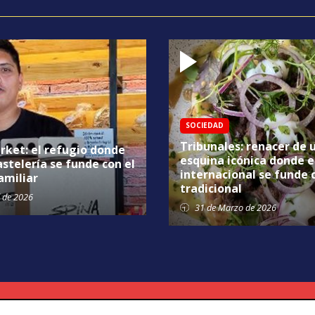
SOCIEDAD
Tribunales: renacer de 
rket: el refugio donde
esquina icónica donde e
astelería se funde con el
internacional se funde 
amiliar
tradicional
de 2026
31 de
Marzo
de 2026