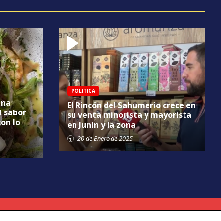
POLITICA
una
El Rincón del Sahumerio crece en
l sabor
su venta minorista y mayorista
con lo
en Junín y la zona
20 de
Enero
de 2025