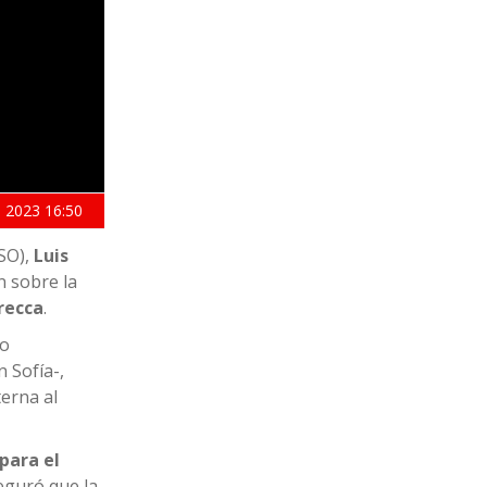
 2023
16:50
SO),
Luis
n sobre la
recca
.
co
 Sofía-,
terna al
para el
eguró que la