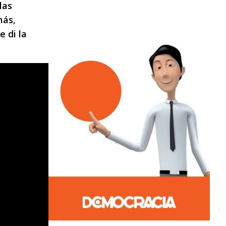
las
más,
e di la