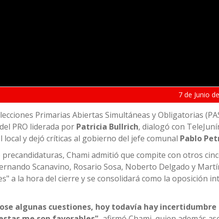
7 de
Junio
de
 elecciones Primarias Abiertas Simultáneas y Obligatorias (PA
 del PRO liderada por
Patricia Bullrich
, dialogó con TeleJuní
vel local y dejó críticas al gobierno del jefe comunal
Pablo Pet
 precandidaturas, Chami admitió que compite con otros cin
 Fernando Scanavino, Rosario Sosa, Noberto Delgado y Martín
" a la hora del cierre y se consolidará como la oposición in
se algunas cuestiones, hoy todavía hay incertidumbre 
uestas me son favorables"
, afirmó Chami, quien además as