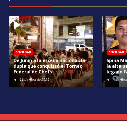
SOCIEDAD
SOCIEDAD
De Junín a la escena nacional: la
Spina Ma
dupla que conquistó el Torneo
la alta p
Federal de Chefs
legado f
11 de
Abril
de 2026
4 de
Abril