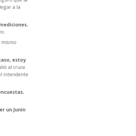
legar a la
 mediciones.
o.
el mismo
caso, estoy
lió al cruce
el intendente
encuestas.
er un Junín