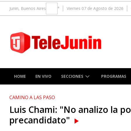
Junin, Buenos Aires
°
Viernes 07 de Agosto de 2026
SECCIONES
HOME
EN VIVO
PROGRAMAS
CAMINO A LAS PASO
Luis Chami: "No analizo la p
precandidato"