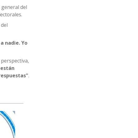
 general del
ectorales.
 del
 a nadie. Yo
 perspectiva,
s están
 respuestas"
.