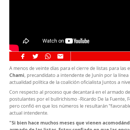
A menos de veinte días para el cierre de listas para las
Chami
, precandidato a intendente de Junín por la línea
actualidad política de la coalición oficialista Juntos a ni
Con respecto al proceso que decantará en el armado de
postulantes por el bullrichismo -Ricardo De la Fuente,
pero confió en que los números le resultarán "favorables
actual intendente.
"Si bien hace muchos meses que vienen acomodándo
armado de las listas. Estoy confiado en que las enc