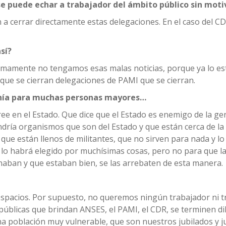
e puede echar a trabajador del ámbito público sin moti
 a cerrar directamente estas delegaciones. En el caso del CDR
sí?
óximamente no tengamos esas malas noticias, porque ya lo e
que se cierran delegaciones de PAMI que se cierran.
canía para muchas personas mayores…
ee en el Estado. Que dice que el Estado es enemigo de la ge
dría organismos que son del Estado y que están cerca de la
 que están llenos de militantes, que no sirven para nada y lo 
 lo habrá elegido por muchísimas cosas, pero no para que l
onaban y que estaban bien, se las arrebaten de esta manera.
espacios. Por supuesto, no queremos ningún trabajador ni 
públicas que brindan ANSES, el PAMI, el CDR, se terminen d
 población muy vulnerable, que son nuestros jubilados y ju