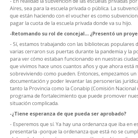
- En realidad la subvención de las escuelas privadas po
Aires, sea para la escuela privada o pública. La subvenc
que están haciendo con el voucher es como subvenciona
pagar la cuota de la escuela privada donde va su hijo.
-Retomando su rol de concejal… ¿Presentó un proyec
- Sí, estamos trabajando con las bibliotecas populare
varias cerraron sus puertas durante la pandemia y la 
para ver cómo estaban funcionando en nuestras ciudade
que vivimos hace unos cuantos años y que ahora está 
sobreviviendo como pueden. Entonces, empezamos un t
documentación y poder levantar las personerías jurídica
tanto la Provincia como la Conabip (Comisión Nacional 
programa de fortalecimiento que puede promover nuest
situación complicada.
-¿Tiene esperanza de que pueda ser aprobado?
- Esperemos que sí. Ya hay una ordenanza que iba en es
presentarla -porque la ordenanza que está no se cumpli