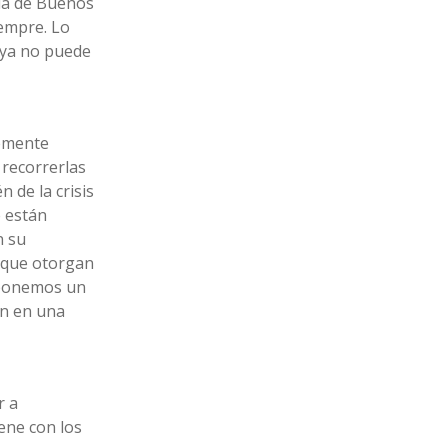
cia de Buenos
iempre. Lo
 ya no puede
lemente
 recorrerlas
 de la crisis
 están
n su
o que otorgan
roponemos un
án en una
r a
ene con los