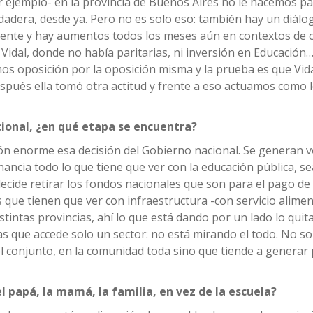
ejemplo- en la provincia de Buenos Aires no le hacemos par
rdadera, desde ya. Pero no es solo eso: también hay un diálo
ente y hay aumentos todos los meses aún en contextos de c
Vidal, donde no había paritarias, ni inversión en Educación
os oposición por la oposición misma y la prueba es que Vid
spués ella tomó otra actitud y frente a eso actuamos como l
cional, ¿en qué etapa se encuentra?
ión enorme esa decisión del Gobierno nacional. Se generan 
inancia todo lo que tiene que ver con la educación pública, s
ecide retirar los fondos nacionales que son para el pago de
s que tienen que ver con infraestructura -con servicio alimen
tintas provincias, ahí lo que está dando por un lado lo quita
as que accede solo un sector: no está mirando el todo. No s
l conjunto, en la comunidad toda sino que tiende a generar
 papá, la mamá, la familia, en vez de la escuela?