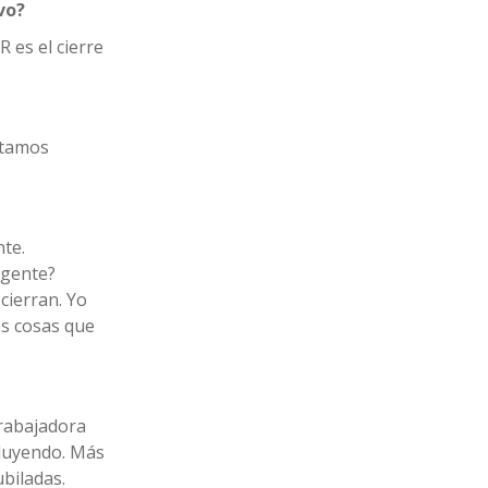
vo?
 es el cierre
stamos
nte.
 gente?
cierran. Yo
as cosas que
trabajadora
iluyendo. Más
biladas.