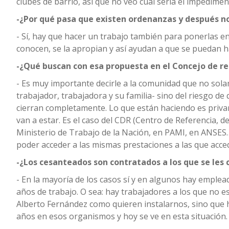
clubes de barrio, así que no veo cuál sería el impedime
-¿Por qué pasa que existen ordenanzas y después n
- Sí, hay que hacer un trabajo también para ponerlas en
conocen, se la apropian y así ayudan a que se puedan h
-¿Qué buscan con esa propuesta en el Concejo de re
- Es muy importante decirle a la comunidad que no sola
trabajador, trabajadora y su familia- sino del riesgo 
cierran completamente. Lo que están haciendo es privar 
van a estar. Es el caso del CDR (Centro de Referencia, d
Ministerio de Trabajo de la Nación, en PAMI, en ANSES… 
poder acceder a las mismas prestaciones a las que acced
-¿Los cesanteados son contratados a los que se les 
- En la mayoría de los casos sí y en algunos hay empl
años de trabajo. O sea: hay trabajadores a los que no e
Alberto Fernández como quieren instalarnos, sino que 
años en esos organismos y hoy se ve en esta situación.