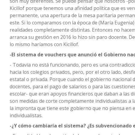
son muy diferentes. Se puede pensar que nosotros -por 
Kicillof porque tenemos una afinidad política que es ve
permanente, una apertura de la mesa paritaria perman
este. Si lo comparamos con la época de (María Eugenia) 
realidades completamente distintas. Entonces no hacem
arranca su gestión en 2016 lo hizo sin paro docente. De
lo mismo haríamos con Kicillof.
-El sistema de vouchers que anunció el Gobierno na
- Todavía no está funcionando, pero es una contradicc
hacia los colegios privados, pero, por el otro lado, desf
estatal o privada. Porque cuando el gobierno nacional d
docentes, para el pago de salarios o para las cuestione
escolar- que eran apoyos financieros que daban a las dis
son medidas de corte completamente individualistas a l
la impronta que tiene este gobierno que no piensa en e
individualistas.
-¿Y cómo cambiaría el sistema? ¿Es subvencionado el