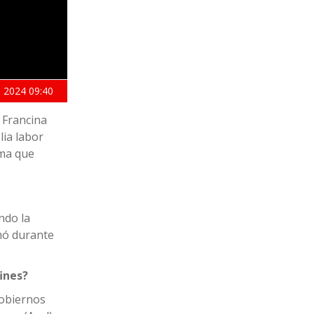
 2024
09:40
ó Francina
lia labor
ema que
ndo la
rmó durante
ines?
gobiernos