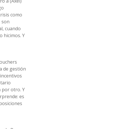
o a (Axel)
go
risis como
… son
al, cuando
o hicimos. Y
vouchers
ea de gestión
 incentivos
tario
 por otro. Y
orprende: es
 posiciones