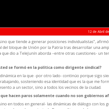
12 de
Abril
de
sino que tiende a generar posiciones individualistas”, afirm
l del bloque de Unión por la Patria tras desarrollar una amp
ta que dio a TeleJunín aborda –entre otras cuestiones- un t
ed se formó en la política como dirigente sindical?
 dinámica en la que -por otro lado- continúo porque sigo sie
 trabajando, sosteniendo esa identidad que es la que me fo
ento a un sector, sino a todos los vecinos de la ciudad.
en que hacen paros solamente cuando no son gobiernos af
ino en todos en general- las dinámicas de diálogo con los 