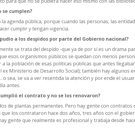
nto para que no se pudiera hacer eso mismo con las bibliotec
o se cumplen?
 la agenda pública, porque cuando las personas, las entidad
acer cumplir y tengan vigencia.
pudio a los despidos por parte del Gobierno nacional?
mente se trata del despido -que ya de por sí es un drama pa
de que esos organismos públicos se quedan con menos person
a la población de esas políticas públicas que antes llegaba
el ex Ministerio de Desarrollo Social); también hay algunos e
o sea, se va a ver resentida la atención y por ende el usuar
ía antes.
cumplió el contrato y no se los renovaron?
eados de plantas permanentes. Pero hay gente con contratos 
s que los contrataron hace dos años, tres años con el gobie
hay gente que realmente es profesional y trabaja desde hac