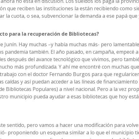
r ahora no está en discusión. Los sueldos los paga la provin
ión que reciben las instituciones la están recibiendo como s
r la cuota, o sea, subvencionar la demanda a ese papá que
to para la recuperación de Bibliotecas?
s de Junín. Hay muchas –y había muchas más- pero lamentab
pos pandemia también. El año pasado, en campaña, empecé a
s después del avance tecnológico que vivimos, pero también
mucho más profundizada. Y ahí me encontré con muchas que
rabajo con el doctor Fernando Burgos para que regularice
s caídas y así puedan acceder a las líneas de financiamient
de Bibliotecas Populares) a nivel nacional. Pero a la vez p
ro municipio pueda ayudar a esas bibliotecas que hoy est
te sentido, pero vamos a hacer una modificación para volve
ó- proponiendo un esquema similar a lo que el municipio ti