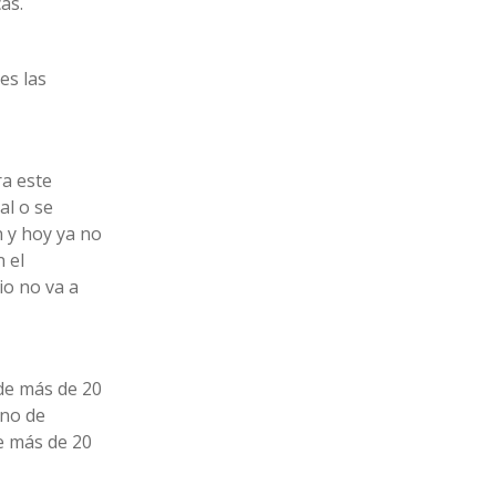
as.
es las
ra este
al o se
n y hoy ya no
n el
io no va a
de más de 20
rno de
e más de 20