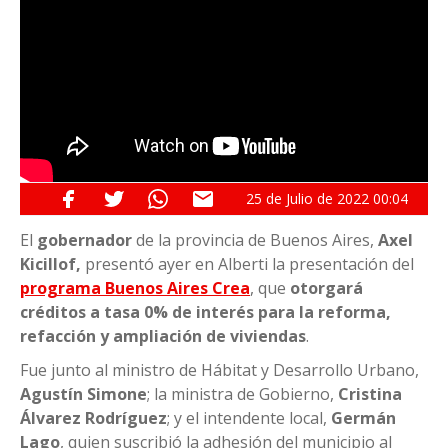
25 de
Julio
de 2022
00:04
El
gobernador
de la provincia de Buenos Aires,
Axel
Kicillof,
presentó ayer en Alberti la presentación del
programa Buenos Aires Crea
, que
otorgará
créditos a tasa 0% de interés para la reforma,
refacción y ampliación de viviendas
.
Fue junto al ministro de Hábitat y Desarrollo Urbano,
Agustín Simone
; la ministra de Gobierno,
Cristina
Álvarez Rodríguez
; y el intendente local,
Germán
Lago
, quien suscribió la adhesión del municipio al