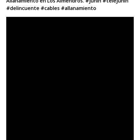
Allanamiento en Los Almendros. #junin #telejunin
#delincuente #cables #allanamiento