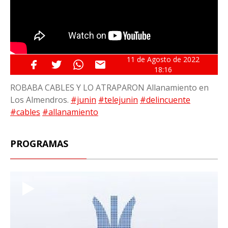
11 de
Agosto
de 2022
18:16
ROBABA CABLES Y LO ATRAPARON Allanamiento en
Los Almendros.
#junin
#telejunin
#delincuente
#cables
#allanamiento
PROGRAMAS