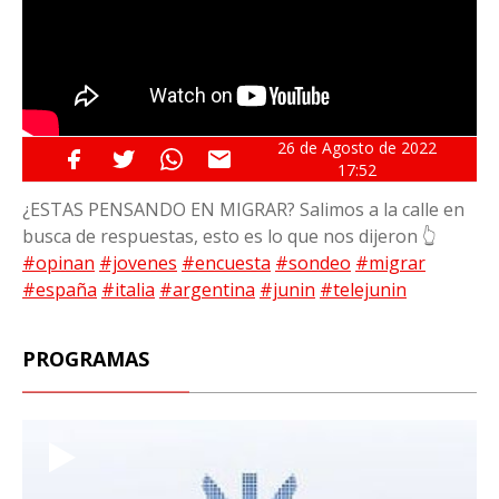
26 de
Agosto
de 2022
17:52
¿ESTAS PENSANDO EN MIGRAR? Salimos a la calle en
busca de respuestas, esto es lo que nos dijeron 👆
#opinan
#jovenes
#encuesta
#sondeo
#migrar
#españa
#italia
#argentina
#junin
#telejunin
PROGRAMAS