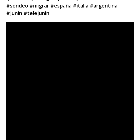
#sondeo #migrar #españa #italia #argentina
#junin #telejunin