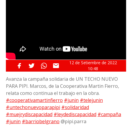
12 de
Setiembre
de 2022
10:48
Avanza la campaña solidaria de UN TECHO NUEVO
PARA PIPI. Marcos, de la Cooperativa Martin Fierro,
relata como continua el trabajo en la obra.
#cooperativamartinfierro
#junin
#telejunin
#untechonuevoparapipi
#solidaridad
#muejrydiscapacidad
#leydediscapacidad
#campaña
#junin
#barriobelgrano
@pipi.parra