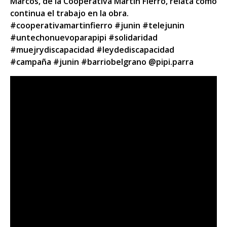
Marcos, de la Cooperativa Martin Fierro, relata como
continua el trabajo en la obra.
#cooperativamartinfierro #junin #telejunin
#untechonuevoparapipi #solidaridad
#muejrydiscapacidad #leydediscapacidad
#campaña #junin #barriobelgrano @pipi.parra