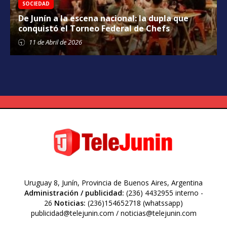
SOCIEDAD
De Junín a la escena nacional: la dupla que
conquistó el Torneo Federal de Chefs
11 de
Abril
de 2026
Uruguay 8, Junín, Provincia de Buenos Aires, Argentina
Administración / publicidad:
(236) 4432955 interno -
26
Noticias:
(236)154652718 (whatssapp)
publicidad@telejunin.com / noticias@telejunin.com