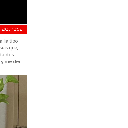
 2023
12:52
milia tipo
seis que,
 tantos
 y me den