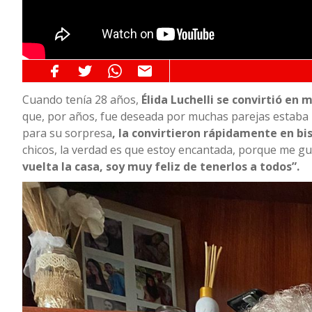
Cuando tenía 28 años,
Élida Luchelli se convirtió en
que, por años, fue deseada por muchas parejas estaba 
para su sorpresa
, la convirtieron rápidamente en bi
chicos, la verdad es que estoy encantada, porque me g
vuelta la casa, soy muy feliz de tenerlos a todos”.