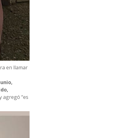
era en llamar
junio,
ido,
 y agregó “es