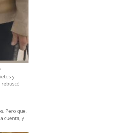
y
ietos y
s rebuscó
s. Pero que,
a cuenta, y