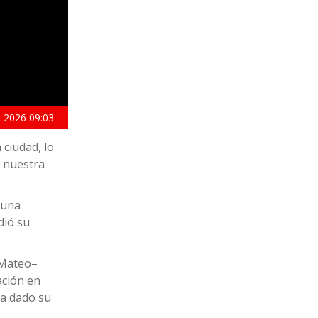
 2026
09:03
ciudad, lo
e nuestra
 una
dió su
 Mateo–
ación en
ha dado su