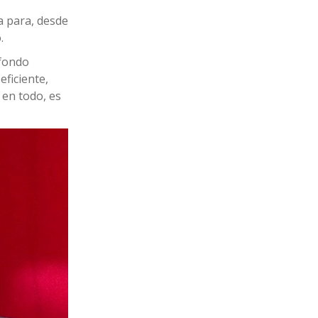
ma para, desde
.
 fondo
ficiente,
 en todo, es