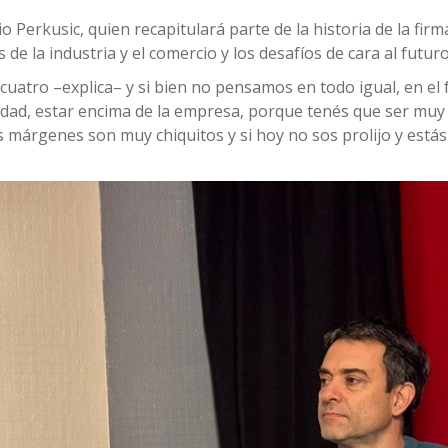
o Perkusic, quien recapitulará parte de la historia de la fir
s de la industria y el comercio y los desafíos de cara al futuro
uatro –explica– y si bien no pensamos en todo igual, en el
idad, estar encima de la empresa, porque tenés que ser muy e
s márgenes son muy chiquitos y si hoy no sos prolijo y estás