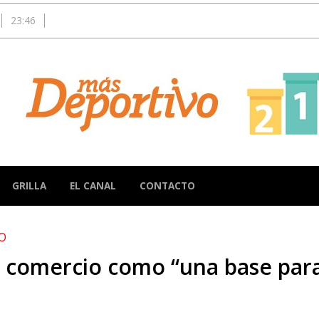
23:46
GRILLA
EL CANAL
CONTACTO
O
 al comercio como “una base para