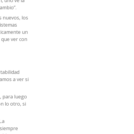
, uno ve la
cambio”.
s nuevos, los
sistemas
ticamente un
 que ver con
tabilidad
amos a ver si
c, para luego
 lo otro, si
“La
, siempre