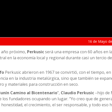
16 de
Mayo
de
el año próximo,
Perkusic
será una empresa con 60 años en la 
al en la economía local y regional durante casi un tercio d
fo
Perkusic abrieron en 1967 se convirtió, con el tiempo, en
cia en la industria metalúrgica, sino que también se expan
ero y materiales para construcción en seco.
Junín Camino al Bicentenario
”,
Claudio Perkusic
–hijo de
de los fundadores ocupando un lugar. “Yo creo que de gener
a honestidad, el crecimiento, el ser responsable, y todo eso 