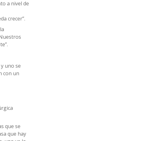
to a nivel de
da crecer”.
la
 Nuestros
te”.
l y uno se
ón con un
úrgica
as que se
pasa que hay