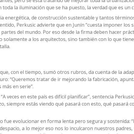
ntes; pero se está tratando de mejorar toda la urbanización
n toda la iluminación que se ha puesto, la verdad que es un 
ia energética, de construcción sustentable y tantos término
entido, Perkusic advierte que en Junín “cuesta imponer los 
 partes del mundo. Por eso desde la firma deben hacer prác
 solamente a los arquitectos, sino también con lo que tiene
alla.
que, con el tiempo, sumó otros rubros, da cuenta de la adap
uro: “Queremos tratar de ir mejorando la fabricación, apunt
 más en serie”.
“A veces en este país es difícil planificar”, sentencia Perkusi
azo, siempre estás viendo qué pasará con esto, qué pasará con
llo fue evolucionar en forma lenta pero segura y sostenida: 
o despacio, a lo mejor eso nos lo inculcaron nuestros padres