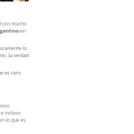
ad con mucho
rgentino
en
guramente lo
mo, la verdad
ue es raro
mpoco
 e incluso
en lo que es