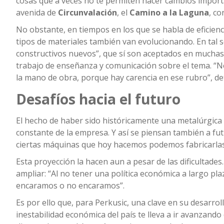
cosas que a veces no te permiten hacer cambios importa
avenida de
Circunvalación
, el
Camino a la Laguna
, co
No obstante, en tiempos en los que se habla de eficienc
tipos de materiales también van evolucionando. En tal s
constructivos nuevos”, que sí son aceptados en muchas
trabajo de enseñanza y comunicación sobre el tema. “No
la mano de obra, porque hay carencia en ese rubro”, det
Desafíos hacia el futuro
El hecho de haber sido históricamente una metalúrgica 
constante de la empresa. Y así se piensan también a fut
ciertas máquinas que hoy hacemos podemos fabricarlas
Esta proyección la hacen aun a pesar de las dificultades. 
ampliar: “Al no tener una política económica a largo pl
encaramos o no encaramos”.
Es por ello que, para Perkusic, una clave en su desarro
inestabilidad económica del país te lleva a ir avanzand