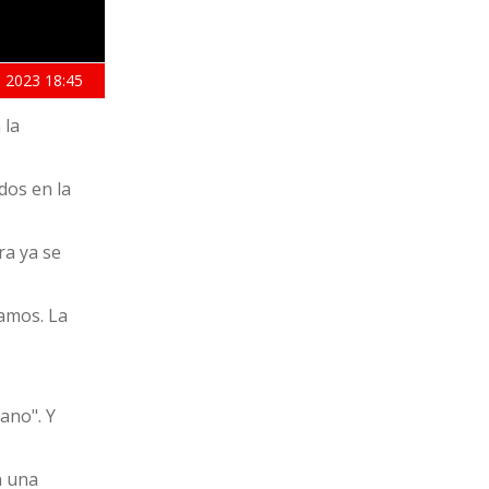
 2023
18:45
 la
dos en la
ra ya se
tamos. La
ano". Y
n una