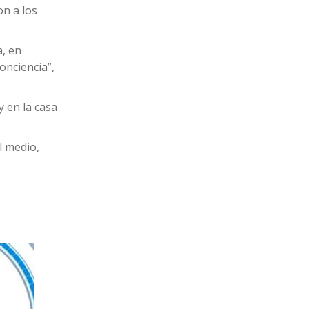
on a los
a, en
onciencia”,
y en la casa
l medio,