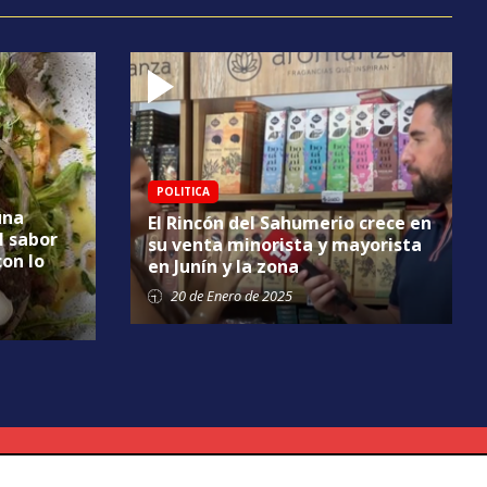
POLITICA
una
El Rincón del Sahumerio crece en
l sabor
su venta minorista y mayorista
con lo
en Junín y la zona
20 de
Enero
de 2025