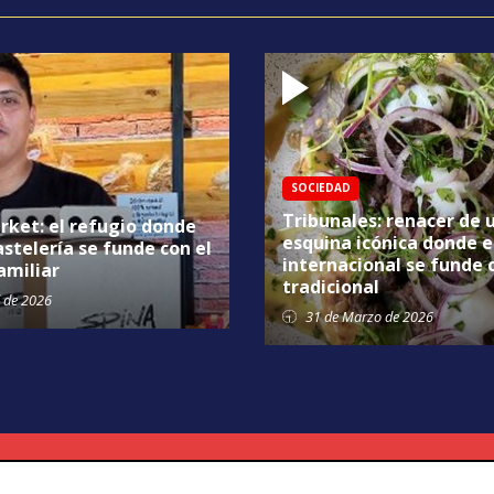
SOCIEDAD
Tribunales: renacer de 
rket: el refugio donde
esquina icónica donde e
astelería se funde con el
internacional se funde 
amiliar
tradicional
de 2026
31 de
Marzo
de 2026