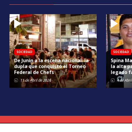
SOCIEDAD
SOCIEDAD
De Junín a la escena nacional: la
Spina Ma
dupla que conquistó el Torneo
la alta p
Federal de Chefs
legado f
11 de
Abril
de 2026
4 de
Abril