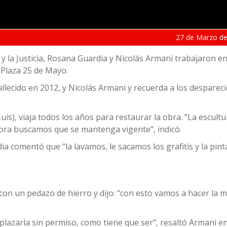
27 de
Marzo
de
y la Justicia, Rosana Guardia y Nicolás Armani trabajaron en
 Plaza 25 de Mayo.
allecido en 2012, y Nicolás Armani y recuerda a los despareci
s), viaja todos los años para restaurar la obra. “La escultu
ora buscamos que se mantenga vigente”, indicó.
a comentó que “la lavamos, le sacamos los grafitis y la pin
on un pedazo de hierro y dijo: "con esto vamos a hacer la m
lazarla sin permiso, como tiene que ser”, resaltó Armani e