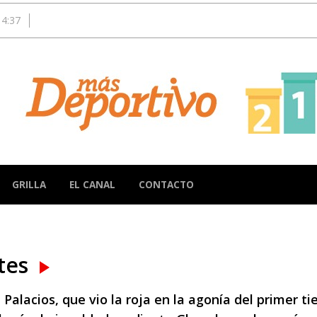
14:37
GRILLA
EL CANAL
CONTACTO
ntes
alacios, que vio la roja en la agonía del primer ti