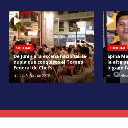
SOCIEDAD
SOCIEDAD
De Junín a la escena nacional: la
Spina Ma
dupla que conquistó el Torneo
la alta p
Federal de Chefs
legado f
11 de
Abril
de 2026
4 de
Abril