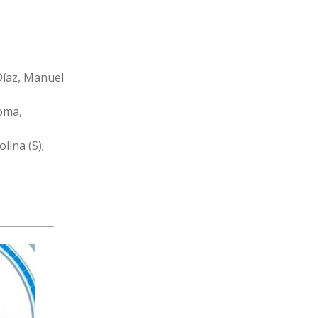
Díaz, Manuel
yoma,
lina (S);