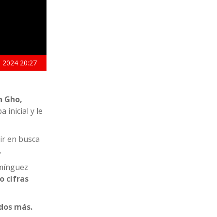
 2024
20:27
n Gho,
 inicial y le
ir en busca
.
omínguez
 cifras
dos más.