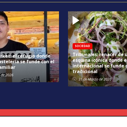
SOCIEDAD
Tribunales: renacer de 
rket: el refugio donde
esquina icónica donde e
astelería se funde con el
internacional se funde 
amiliar
tradicional
de 2026
31 de
Marzo
de 2026