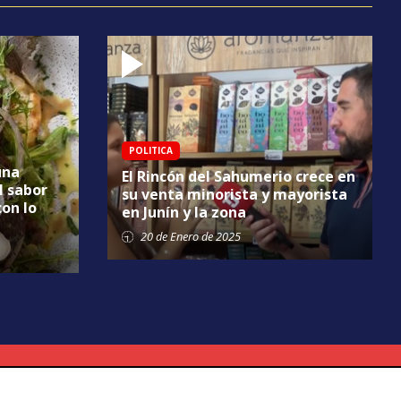
POLITICA
una
El Rincón del Sahumerio crece en
l sabor
su venta minorista y mayorista
con lo
en Junín y la zona
20 de
Enero
de 2025