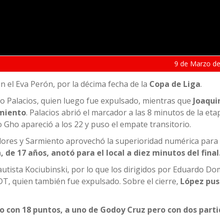
9 de
Marzo
de
en el Eva Perón, por la décima fecha de la
Copa de Liga
.
o Palacios, quien luego fue expulsado, mientras que
Joaqui
rmiento
. Palacios abrió el marcador a las 8 minutos de la etapa
 Gho apareció a los 22 y puso el empate transitorio.
dores y Sarmiento aprovechó la superioridad numérica para 
a, de 17 años, anotó para el local a diez minutos del final
Bautista Kociubinski, por lo que los dirigidos por Eduardo D
DT, quien también fue expulsado. Sobre el cierre,
López puso
 con 18 puntos, a uno de Godoy Cruz pero con dos parti