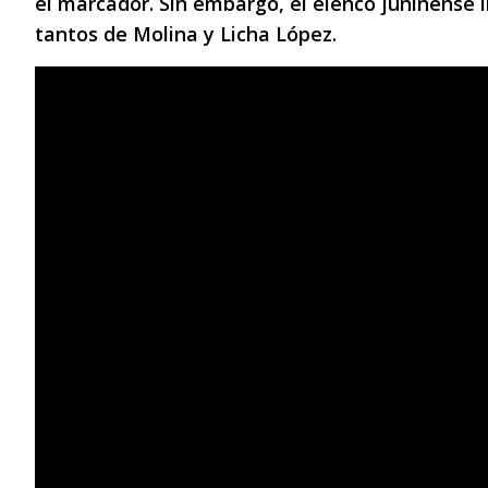
el marcador. Sin embargo, el elenco juninense 
tantos de Molina y Licha López.